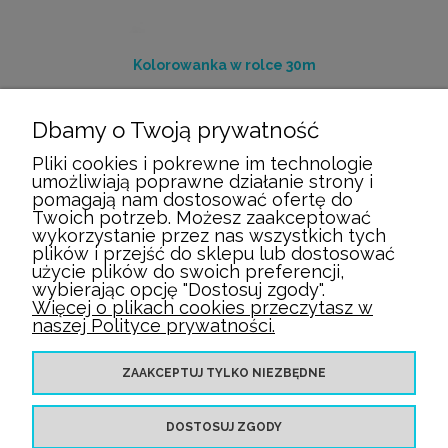
Kolorowanka w rolce 30m
49,00 zł
Dbamy o Twoją prywatność
Pliki cookies i pokrewne im technologie
DO KOSZYKA
umożliwiają poprawne działanie strony i
pomagają nam dostosować ofertę do
Twoich potrzeb. Możesz zaakceptować
wykorzystanie przez nas wszystkich tych
plików i przejść do sklepu lub dostosować
użycie plików do swoich preferencji,
wybierając opcję "Dostosuj zgody".
Więcej o plikach cookies przeczytasz w
STREFA KLIENTA
naszej Polityce prywatności.
MOJE KONTO
ZAAKCEPTUJ TYLKO NIEZBĘDNE
O NAS
DOSTOSUJ ZGODY